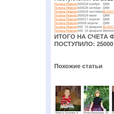
Полина Ревенку
5000
28 ноября
QIWI
Полина Ревенку
5000
26 октября
QIWI
Полина Ревенку
1000
26 сентября
BLAGO
Полина Ревенку
3000
26 июня
QIWI
Полина Ревенку
5000
17 апреля
QIWI
Полина Ревенку
5000
6 апреля
QIWI
Полина Ревенку
500
25 февраля
BLAGO
Полина Ревенку
500
24 февраля
Webmo
ИТОГО НА СЧЕТА Ф
ПОСТУПИЛО: 25000
Похожие статьи
Никита Гультяев, 6
Юлия Брежнева, 24
П