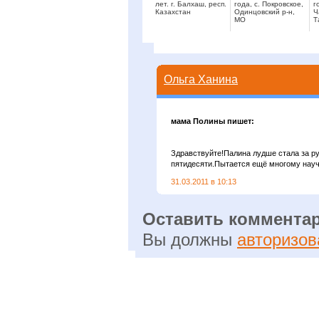
лет. г. Балхаш, респ.
года, с. Покровское,
г
Казахстан
Одинцовский р-н,
Ч
МО
Т
Ольга Ханина
мама Полины пишет:
Здравствуйте!Палина лудше стала за р
пятидесяти.Пытается ещё многому научи
31.03.2011 в 10:13
Оставить коммента
Вы должны
авторизов