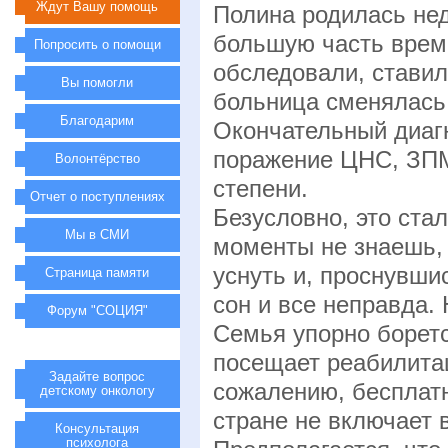
Ждут Вашу помощь
Полина родилась нед
большую часть време
Попросить о помощи
обследовали, ставил
Вы помогли
больница сменялась 
Благодарим
Окончательный диагн
поражение ЦНС, ЗПМ
Волонтёрство
степени.
Отчет о поступлениях
Безусловно, это ста
Мы в СМИ
моменты не знаешь, 
уснуть и, проснувши
Страница памяти
сон и все неправда.
Форум "СОЦИЯ"
Семья упорно боретс
посещает реабилитац
Задайте вопрос
сожалению, бесплат
детскому онкологу
стране не включает 
Консультация
психолога