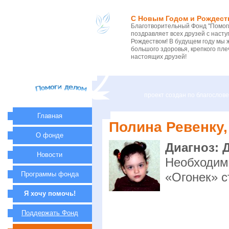
С Новым Годом и Рождест
Благотворительный Фонд "Помоги
поздравляет всех друзей с нас
Рождеством! В будущем году мы 
большого здоровья, крепкого пле
настоящих друзей!
проект создан по благосло
Главная
Полина Ревенку, 
О фонде
Диагноз: 
Новости
Необходим
Программы фонда
«Огонек» с
Я хочу помочь!
Поддержать Фонд