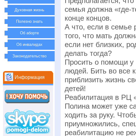
Предполагается, что
семья должна «где-то
Духовная жизнь
конце концов.
Полезно знать
А что, если в семье 
Об аборте
того, что мать долж
если нет близких, р
Об инвалидах
делать тогда?
Законодательство
Просить о помощи у 
людей. Бить во все 
Информация
приблизить жизнь св
детей!
Реабилитация в РЦ «
Полина может уже са
ходить за руку. Что
приумножились, спе
реабилитацию не реж